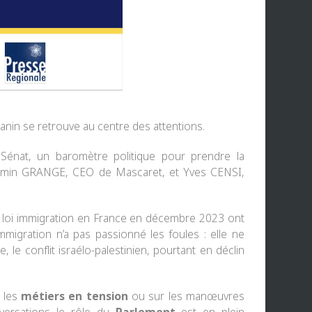
manin se retrouve au centre des attentions.
 Sénat
, un baromètre politique pour prendre la
amin GRANGE
, CEO de Mascaret, et
Yves CENSI
,
a loi immigration en France en décembre 2023 ont
mmigration n’a pas passionné les foules : elle ne
le conflit israélo-palestinien, pourtant en déclin
r les
métiers en tension
ou sur les manœuvres