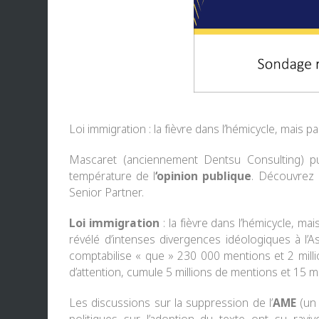
Loi immigration : la fièvre dans l’hémicycle, mais
Mascaret (anciennement Dentsu Consulting)
pu
température de l
‘opinion publique
. Découvrez c
Senior Partner.
Loi immigration
: la fièvre dans l’hémicycle, ma
révélé d’intenses divergences idéologiques à l’A
comptabilise « que » 230 000 mentions et 2 millio
d’attention, cumule 5 millions de mentions et 15 m
Les discussions sur la suppression de l’
AME
(un 