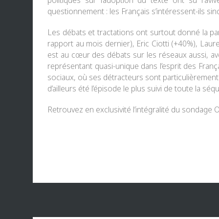
politiques sur l’adoption du texte ont su ravi
questionnement : les Français s’intéressent-ils s
Les débats et tractations ont surtout donné la part
rapport au mois dernier),
Eric Ciotti
(+40%),
Laur
est au cœur des débats sur les réseaux aussi, av
représentant quasi-unique dans l’esprit des Fran
sociaux, où ses détracteurs sont particulièremen
d’ailleurs été l’épisode le plus suivi de toute la 
Retrouvez en exclusivité l’intégralité du sondage