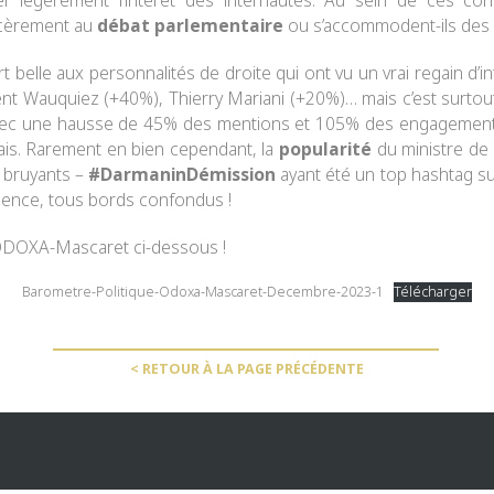
ver légèrement l’intérêt des internautes. Au sein de ces co
incèrement au
débat parlementaire
ou s’accommodent-ils des « 
 belle aux personnalités de droite qui ont vu un vrai regain d’in
ent Wauquiez
(+40%),
Thierry Mariani
(+20%)… mais c’est surto
ec une hausse de 45% des mentions et 105% des engagements ! V
çais. Rarement en bien cependant, la
popularité
du ministre de l
t bruyants –
#DarmaninDémission
ayant été un top hashtag su
séquence, tous bords confondus !
ODOXA
-Mascaret ci-dessous !
Barometre-Politique-Odoxa-Mascaret-Decembre-2023-1
Télécharger
< RETOUR À LA PAGE PRÉCÉDENTE