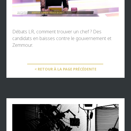
Débats LR, comment trouver un chef ? Des
candidats en baisses contre le gouvernement et
Zemmour.
< RETOUR À LA PAGE PRÉCÉDENTE