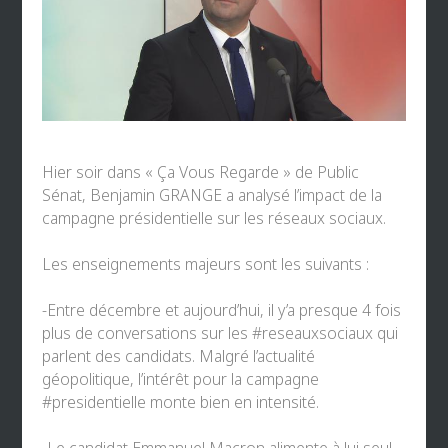
Hier soir dans « Ça Vous Regarde » de
Public
Sénat
,
Benjamin GRANGE
a analysé l’impact de la
campagne présidentielle sur les réseaux sociaux.
Les enseignements majeurs sont les suivants :
-Entre décembre et aujourd’hui, il y’a presque 4 fois
plus de conversations sur les
#reseauxsociaux
qui
parlent des candidats. Malgré l’actualité
géopolitique, l’intérêt pour la campagne
#presidentielle
monte bien en intensité.