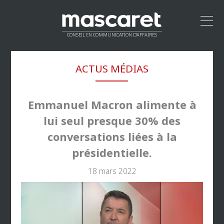
CONSEIL EN COMMUNICATION D’AFFAIRES
ACCUEIL
ACTUS MÉDIAS
LEADERSHIP
MÉTHODOLOGIE
PROPOSITION DE VALEUR
Emmanuel Macron alimente à
CLIENTS
lui seul presque 30% des
RÉSEAU
conversations liées à la
CONTACT
présidentielle.
18 mars 2022