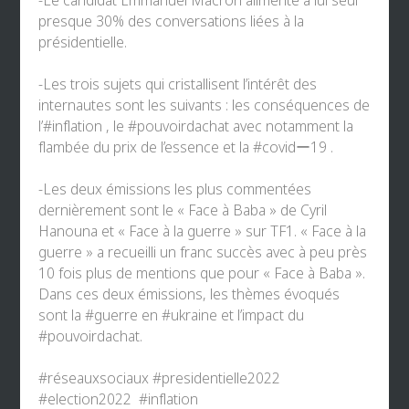
-Le candidat Emmanuel Macron alimente à lui seul
presque 30% des conversations liées à la
présidentielle.
-Les trois sujets qui cristallisent l’intérêt des
internautes sont les suivants : les conséquences de
l’
#inflation
, le
#pouvoirdachat
avec notamment la
flambée du prix de l’essence et la
#covidー19
.
-Les deux émissions les plus commentées
dernièrement sont le « Face à Baba » de Cyril
Hanouna et « Face à la guerre » sur
TF1
. « Face à la
guerre » a recueilli un franc succès avec à peu près
10 fois plus de mentions que pour « Face à Baba ».
Dans ces deux émissions, les thèmes évoqués
sont la
#guerre
en
#ukraine
et l’impact du
#pouvoirdachat
.
#réseauxsociaux
#presidentielle2022
#election2022
#inflation