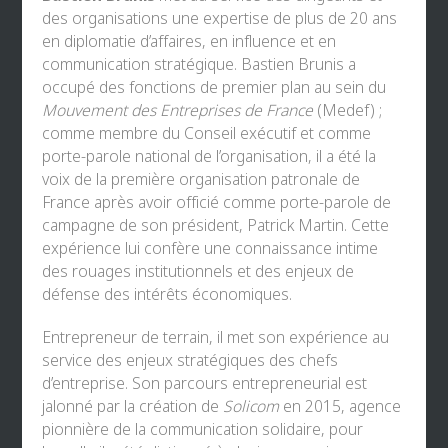
des organisations une expertise de plus de 20 ans
en diplomatie d’affaires, en influence et en
communication stratégique. Bastien Brunis a
occupé des fonctions de premier plan au sein du
Mouvement des Entreprises de France
(Medef) ;
comme membre du Conseil exécutif et comme
porte-parole national de l’organisation, il a été la
voix de la première organisation patronale de
France après avoir officié comme porte-parole de
campagne de son président, Patrick Martin. Cette
expérience lui confère une connaissance intime
des rouages institutionnels et des enjeux de
défense des intérêts économiques.
Entrepreneur de terrain, il met son expérience au
service des enjeux stratégiques des chefs
d’entreprise. Son parcours entrepreneurial est
jalonné par la création de
Solicom
en 2015, agence
pionnière de la communication solidaire, pour