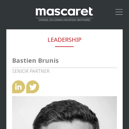
CONSEIL EN COMMUNICATION D’AFFAIRES
ACCUEIL
LEADERSHIP
LEADERSHIP
MÉTHODOLOGIE
PROPOSITION DE VALEUR
Bastien Brunis
CLIENTS
SENIOR PARTNER
RÉSEAU
CONTACT