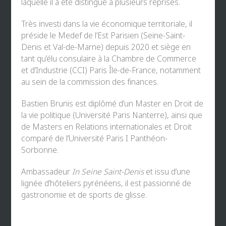
laquelle il a été distingué à plusieurs reprises.
Très investi dans la vie économique territoriale, il
préside le Medef de l’Est Parisien (Seine-Saint-
Denis et Val-de-Marne) depuis 2020 et siège en
tant qu’élu consulaire à la Chambre de Commerce
et d’Industrie (CCI) Paris Île-de-France, notamment
au sein de la commission des finances.
Bastien Brunis est diplômé d’un Master en Droit de
la vie politique (Université Paris Nanterre), ainsi que
de Masters en Relations internationales et Droit
comparé de l’Université Paris I Panthéon-
Sorbonne.
Ambassadeur
In Seine Saint-Denis
et issu d’une
lignée d’hôteliers pyrénéens, il est passionné de
gastronomie et de sports de glisse.