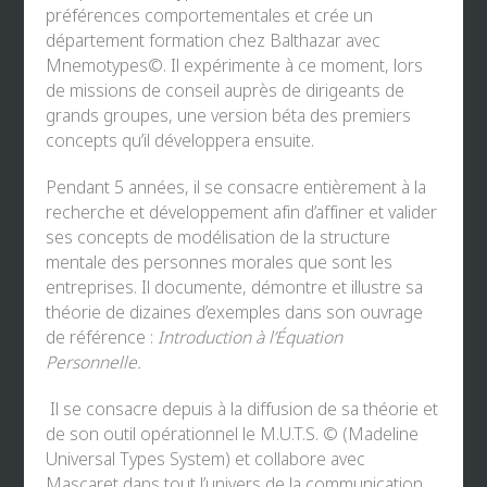
préférences comportementales et crée un
département formation chez Balthazar avec
Mnemotypes©. Il expérimente à ce moment, lors
de missions de conseil auprès de dirigeants de
grands groupes, une version béta des premiers
concepts qu’il développera ensuite.
Pendant 5 années, il se consacre entièrement à la
recherche et développement afin d’affiner et valider
ses concepts de modélisation de la structure
mentale des personnes morales que sont les
entreprises. Il documente, démontre et illustre sa
théorie de dizaines d’exemples dans son ouvrage
de référence :
Introduction à l’Équation
Personnelle.
Il se consacre depuis à la diffusion de sa théorie et
de son outil opérationnel le M.U.T.S. © (Madeline
Universal Types System) et collabore avec
Mascaret dans tout l’univers de la communication