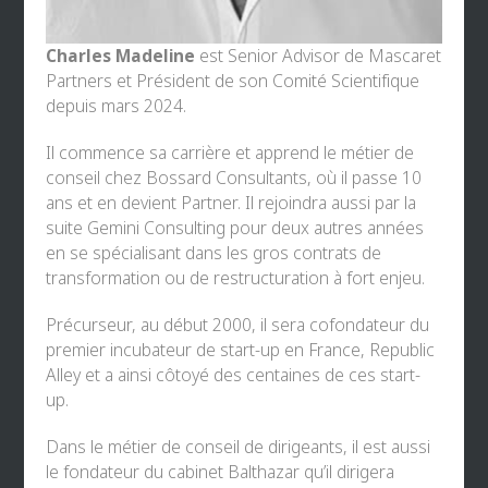
Charles Madeline
est Senior Advisor de Mascaret
Partners et Président de son Comité Scientifique
depuis mars 2024.
Il commence sa carrière et apprend le métier de
conseil chez Bossard Consultants, où il passe 10
ans et en devient Partner. Il rejoindra aussi par la
suite Gemini Consulting pour deux autres années
en se spécialisant dans les gros contrats de
transformation ou de restructuration à fort enjeu.
Précurseur, au début 2000, il sera cofondateur du
premier incubateur de start-up en France, Republic
Alley et a ainsi côtoyé des centaines de ces start-
up.
Dans le métier de conseil de dirigeants, il est aussi
le fondateur du cabinet Balthazar qu’il dirigera