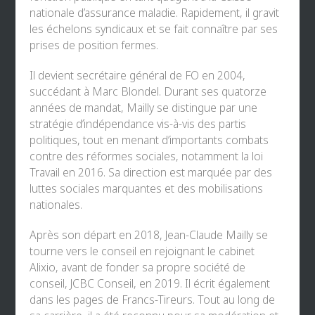
nationale d’assurance maladie. Rapidement, il gravit
les échelons syndicaux et se fait connaître par ses
prises de position fermes.
Il devient secrétaire général de FO en 2004,
succédant à Marc Blondel. Durant ses quatorze
années de mandat, Mailly se distingue par une
stratégie d’indépendance vis-à-vis des partis
politiques, tout en menant d’importants combats
contre des réformes sociales, notamment la loi
Travail en 2016. Sa direction est marquée par des
luttes sociales marquantes et des mobilisations
nationales.
Après son départ en 2018, Jean-Claude Mailly se
tourne vers le conseil en rejoignant le cabinet
Alixio, avant de fonder sa propre société de
conseil, JCBC Conseil, en 2019. Il écrit également
dans les pages de Francs-Tireurs. Tout au long de