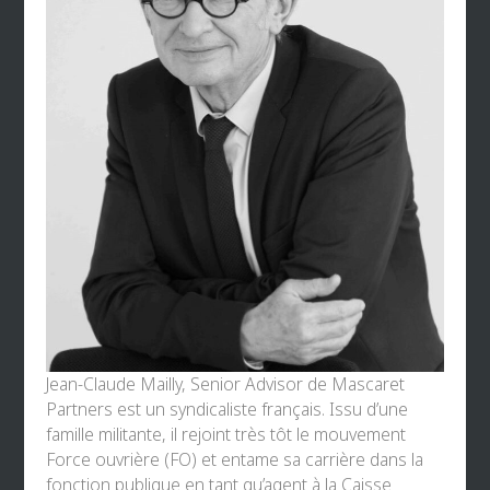
Jean-Claude Mailly, Senior Advisor de
Mascaret
Partners
est un syndicaliste français. Issu d’une
famille militante, il rejoint très tôt le mouvement
Force ouvrière (FO) et entame sa carrière dans la
fonction publique en tant qu’agent à la Caisse