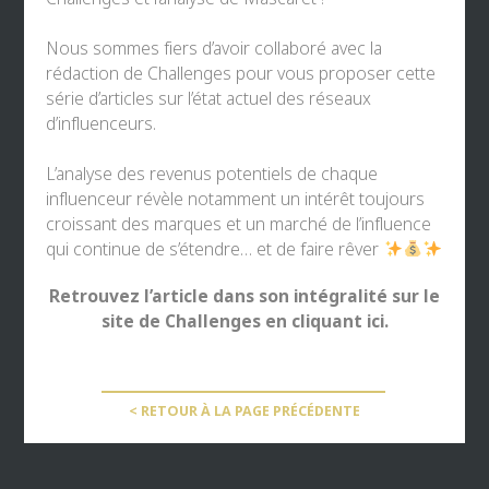
Nous sommes fiers d’avoir collaboré avec la
rédaction de
Challenges
pour vous proposer cette
série d’articles sur l’état actuel des réseaux
d’influenceurs.
L’analyse des revenus potentiels de chaque
influenceur révèle notamment un intérêt toujours
croissant des marques et un marché de l’influence
qui continue de s’étendre… et de faire rêver
Retrouvez l’article dans son intégralité sur le
site de Challenges en cliquant ici.
< RETOUR À LA PAGE PRÉCÉDENTE