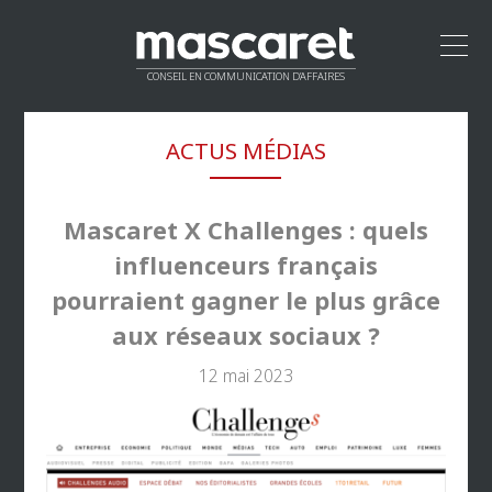
CONSEIL EN COMMUNICATION D’AFFAIRES
ACCUEIL
ACTUS MÉDIAS
LEADERSHIP
MÉTHODOLOGIE
PROPOSITION DE VALEUR
Mascaret X Challenges : quels
CLIENTS
influenceurs français
RÉSEAU
pourraient gagner le plus grâce
CONTACT
aux réseaux sociaux ?
12 mai 2023