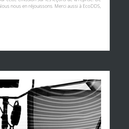
. Nous nous en réjouissons. Merci aussi à EcoDDS,