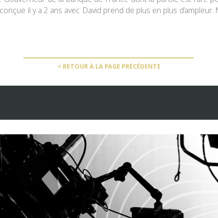
onçue il y a 2 ans avec David prend de plus en plus d’ampleur
< RETOUR À LA PAGE PRÉCÉDENTE