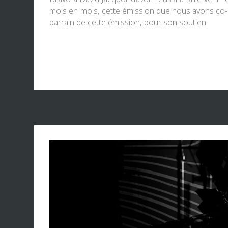
mois en mois, cette émission que nous avons co-c
parrain de cette émission, pour son soutien.