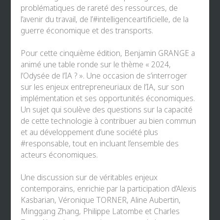
problématiques de rareté des ressources, de
l’avenir du travail, de l’
#intelligenceartificielle
, de la
guerre économique et des transports.
Pour cette cinquième édition,
Benjamin GRANGE
a
animé une table ronde sur le thème « 2024,
l’Odysée de l’IA ? ». Une occasion de s’interroger
sur les enjeux entrepreneuriaux de l’IA, sur son
implémentation et ses opportunités économiques.
Un sujet qui soulève des questions sur la capacité
de cette technologie à contribuer au bien commun
et au développement d’une société plus
#responsable
, tout en incluant l’ensemble des
acteurs économiques.
Une discussion sur de véritables enjeux
contemporains, enrichie par la participation d’
Alexis
Kasbarian
,
Véronique TORNER
,
Aline Aubertin
,
Minggang Zhang
,
Philippe Latombe
et
Charles