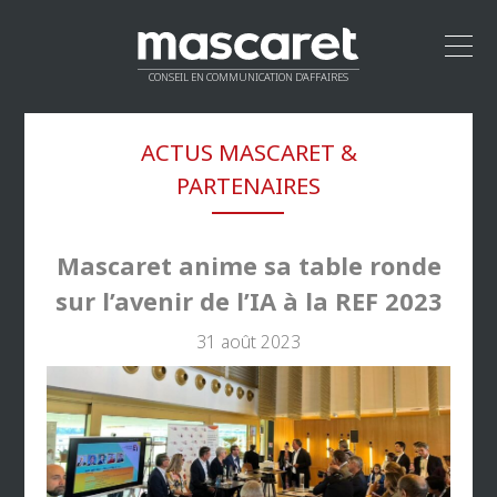
CONSEIL EN COMMUNICATION D’AFFAIRES
ACCUEIL
ACTUS MASCARET &
LEADERSHIP
PARTENAIRES
MÉTHODOLOGIE
PROPOSITION DE VALEUR
CLIENTS
Mascaret anime sa table ronde
RÉSEAU
sur l’avenir de l’IA à la REF 2023
CONTACT
31 août 2023