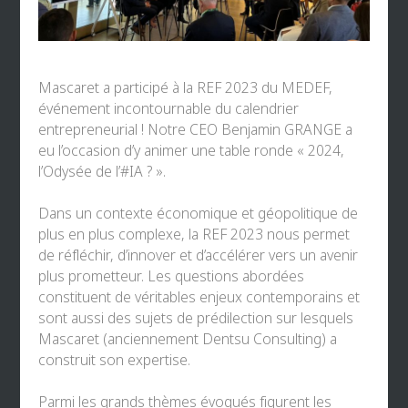
Mascaret a participé à la REF 2023 du
MEDEF
,
événement incontournable du calendrier
entrepreneurial ! Notre CEO
Benjamin GRANGE
a
eu l’occasion d’y animer une table ronde « 2024,
l’Odysée de l’
#IA
? ».
Dans un contexte économique et géopolitique de
plus en plus complexe, la REF 2023 nous permet
de réfléchir, d’innover et d’accélérer vers un avenir
plus prometteur. Les questions abordées
constituent de véritables enjeux contemporains et
sont aussi des sujets de prédilection sur lesquels
Mascaret (anciennement Dentsu Consulting)
a
construit son expertise.
Parmi les grands thèmes évoqués figurent les