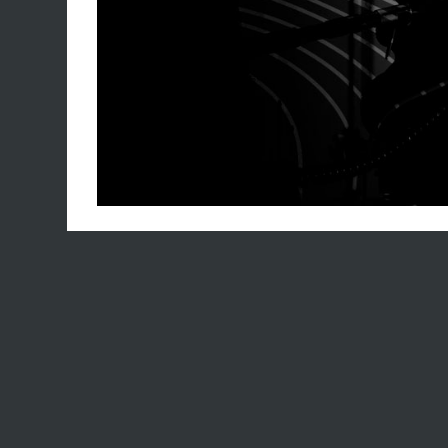
confiance. Un remerciement spécial à Elsie Va
Freitas pour l’organisation remarquable, ains
hospitalité irréprochable.
#IPRN #MascaretPartners #Collaboration #Ne
#RéunionEuropéenne