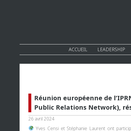
ACCUEIL
LEADERSHIP
Réunion européenne de l’IPRN
Public Relations Network), r
26 avril 2024
Yves Censi
et
Stéphanie Laurent
ont partici