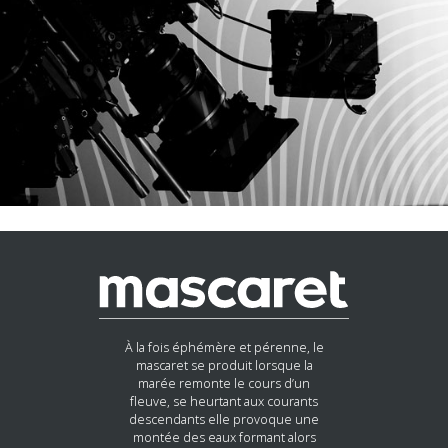
n Linthout et Rodrigo Viana de
i qu’à Vilhelm Hanzén pour son
tworking #RelationsPubliques
À la fois éphémère et pérenne, le
mascaret se produit lorsque la
marée remonte le cours d’un
fleuve, se heurtant aux courants
descendants elle provoque une
montée des eaux formant alors