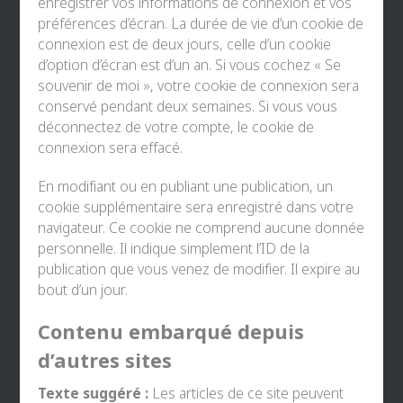
enregistrer vos informations de connexion et vos
préférences d’écran. La durée de vie d’un cookie de
connexion est de deux jours, celle d’un cookie
d’option d’écran est d’un an. Si vous cochez « Se
souvenir de moi », votre cookie de connexion sera
conservé pendant deux semaines. Si vous vous
déconnectez de votre compte, le cookie de
connexion sera effacé.
En modifiant ou en publiant une publication, un
cookie supplémentaire sera enregistré dans votre
navigateur. Ce cookie ne comprend aucune donnée
personnelle. Il indique simplement l’ID de la
publication que vous venez de modifier. Il expire au
bout d’un jour.
Contenu embarqué depuis
d’autres sites
Texte suggéré :
Les articles de ce site peuvent