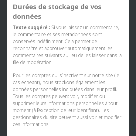
Durées de stockage de vos
données
Texte suggéré :
Si vous laissez un commentaire,
le commentaire et ses métadonnées sont
conservés indéfiniment. Cela permet de
reconnaître et approuver automatiquement les
commentaires suivants au lieu de les laisser dans la
file de modération.
Pour les comptes qui s’inscrivent sur notre site (le
cas échéant), nous stockons également les
données personnelles indiquées dans leur profil.
Tous les comptes peuvent voir, modifier ou
supprimer leurs informations personnelles à tout
moment (à l’exception de leur identifiant). Les
gestionnaires du site peuvent aussi voir et modifier
ces informations.