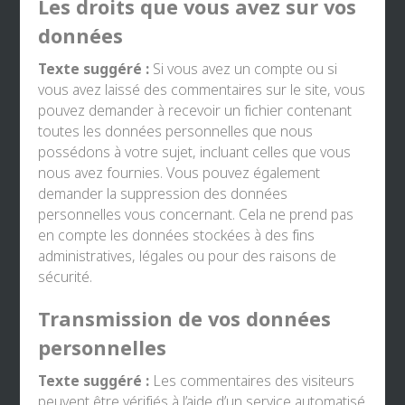
Les droits que vous avez sur vos
données
Texte suggéré :
Si vous avez un compte ou si
vous avez laissé des commentaires sur le site, vous
pouvez demander à recevoir un fichier contenant
toutes les données personnelles que nous
possédons à votre sujet, incluant celles que vous
nous avez fournies. Vous pouvez également
demander la suppression des données
personnelles vous concernant. Cela ne prend pas
en compte les données stockées à des fins
administratives, légales ou pour des raisons de
sécurité.
Transmission de vos données
personnelles
Texte suggéré :
Les commentaires des visiteurs
peuvent être vérifiés à l’aide d’un service automatisé