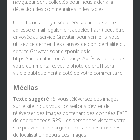
navigateur sont collectés pour nous aider à la
détection des commentaires indésirables.
Une chaîne anonymisée créée à partir de votre
adresse e-mail (également appelée hash) peut être
envoyée au service Gravatar pour vérifier si vous
utilisez ce dernier. Les clauses de confidentialité du
service Gravatar sont disponibles ici :
https://automattic.com/privacy/. Après validation de
votre commentaire, votre photo de profil sera
visible publiquement à coté de votre commentaire.
Médias
Texte suggéré :
Si vous téléversez des images
sur le site, nous vous conseillons d’éviter de
téléverser des images contenant des données EXIF
de coordonnées GPS. Les personnes visitant votre
site peuvent télécharger et extraire des données
de localisation depuis ces images.