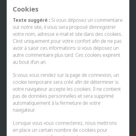
Cookies
Texte suggéré :
Si vous déposez un commentaire
sur notre site, il vous sera proposé d’enregistrer
votre nom, adresse e-mail et site dans des cookies.
C’est uniquement pour votre confort afin de ne pas
avoir à saisir ces informations si vous déposez un
autre commentaire plus tard. Ces cookies expirent
au bout d’un an.
Si vous vous rendez sur la page de connexion, un
cookie temporaire sera créé afin de déterminer si
votre navigateur accepte les cookies. Il ne contient
pas de données personnelles et sera supprimé
automatiquement à la fermeture de votre
navigateur.
Lorsque vous vous connecterez, nous mettrons
en place un certain nombre de cookies pour