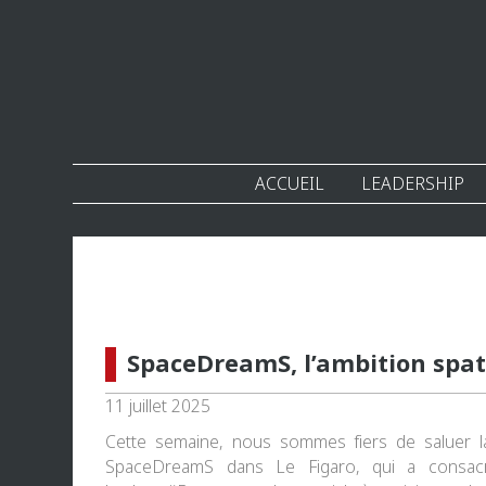
ACCUEIL
LEADERSHIP
SpaceDreamS, l’ambition spati
11 juillet 2025
Cette semaine, nous sommes fiers de saluer la b
SpaceDreamS
dans
Le Figaro
, qui a consac