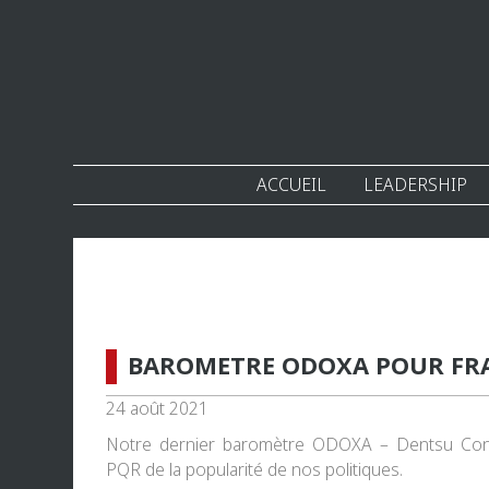
ACCUEIL
LEADERSHIP
BAROMETRE ODOXA POUR FR
24 août 2021
Notre dernier baromètre ODOXA – Dentsu Consu
PQR de la popularité de nos politiques.