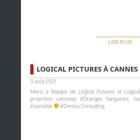
LIRE PLUS
LOGICAL PICTURES À CANNES
3 août 2021
Merci à l’équipe de Logical Pictures et Logic
projection cannoise d’Oranges Sanguines. Vo
insensible
#Dentsu Consulting