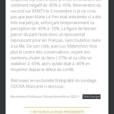
sentiment négatif de -85% à -65%, l’intervention du
second sur
BFMTV
le 5 novembre (« Je ne crois
pas que Jean-Marie Le Pen était antisémite ») a été
très mal perçue, enfonçant temporairement sa
perception de -45% à -70%. La figure de l’ancien
patron du parti reste donc un épouvantail
repoussant pour les Français, sans toutefois nuire
à sa fille. De son côté,
Jean-Luc Mélenchon
n’est
plus le centre des conversations, voyant ses
mentions chuter du tiers (-37%) et sa côte se
stabiliser à -65%, alors qu’elle était à -80% en
moyenne depuis le début du conflit.
Retrouvez en exclusivité l’intégralité du sondage
ODOXA-Mascaret ci-dessous :
Barometre-Politique-Odoxa-Novembre-2023-1
Télécharger
< RETOUR À LA PAGE PRÉCÉDENTE