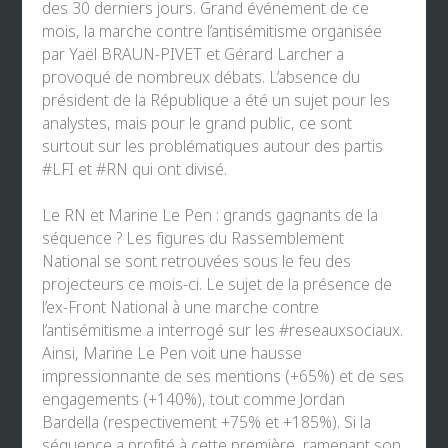
des 30 derniers jours. Grand événement de ce
mois, la marche contre l’antisémitisme organisée
par
Yaël BRAUN-PIVET
et
Gérard Larcher
a
provoqué de nombreux débats. L’absence du
président de la République a été un sujet pour les
analystes, mais pour le grand public, ce sont
surtout sur les problématiques autour des partis
#LFI
et
#RN
qui ont divisé.
Le RN et
Marine Le Pen
: grands gagnants de la
séquence ? Les figures du Rassemblement
National se sont retrouvées sous le feu des
projecteurs ce mois-ci. Le sujet de la présence de
l’ex-Front National à une marche contre
l’antisémitisme a interrogé sur les
#reseauxsociaux
.
Ainsi, Marine Le Pen voit une hausse
impressionnante de ses mentions (+65%) et de ses
engagements (+140%), tout comme Jordan
Bardella (respectivement +75% et +185%). Si la
séquence a profité à cette première, ramenant son