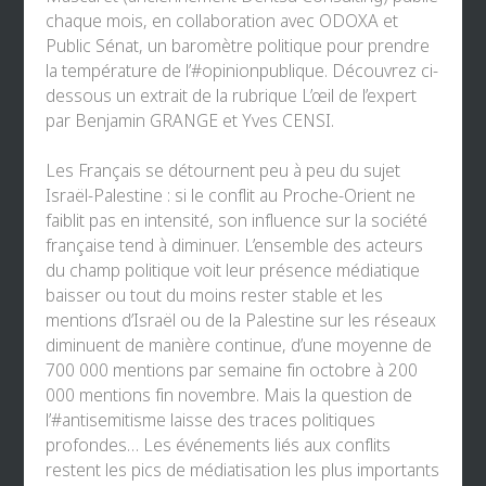
chaque mois, en collaboration avec
ODOXA
et
Public Sénat
, un baromètre politique pour prendre
la température de l’
#opinionpublique
. Découvrez ci-
dessous un extrait de la rubrique L’œil de l’expert
par
Benjamin GRANGE
et
Yves CENSI
.
Les Français se détournent peu à peu du sujet
Israël-Palestine : si le conflit au Proche-Orient ne
faiblit pas en intensité, son influence sur la société
française tend à diminuer. L’ensemble des acteurs
du champ politique voit leur présence médiatique
baisser ou tout du moins rester stable et les
mentions d’Israël ou de la Palestine sur les réseaux
diminuent de manière continue, d’une moyenne de
700 000 mentions par semaine fin octobre à 200
000 mentions fin novembre. Mais la question de
l’
#antisemitisme
laisse des traces politiques
profondes… Les événements liés aux conflits
restent les pics de médiatisation les plus importants