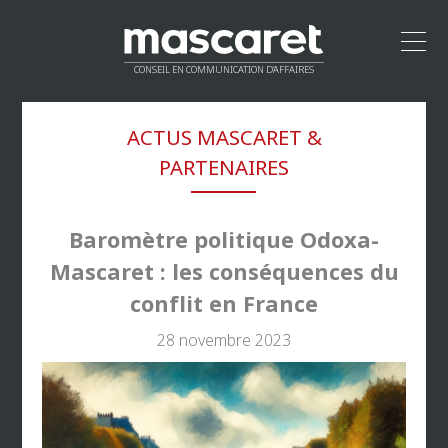
CONSEIL EN COMMUNICATION D’AFFAIRES
ACCUEIL
ACTUS MASCARET &
LEADERSHIP
PARTENAIRES
MÉTHODOLOGIE
PROPOSITION DE VALEUR
CLIENTS
Baromètre politique Odoxa-
RÉSEAU
Mascaret : les conséquences du
CONTACT
conflit en France
28 novembre 2023