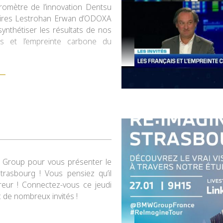
omètre de l’innovation Dentsu
aires Lestrohan Erwan d’ODOXA
ynthétiser les résultats de nos
s et l’empreinte carbone du
W Group pour vous présenter le
rasbourg ! Vous pensiez qu’il
rreur ! Connectez-vous ce jeudi
 de nombreux invités !