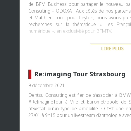
de BFM Business pour partager le nouveau bar
Consulting – ODOXA ! Aux côtés de nos parten
et Matthieu Locci pour Leyton, nous avons pu s
recherches sur la thématique « Les Françai
numérique », en exclusivité pour BFMTV.
LIRE PLUS
Re:imaging Tour Strasbourg
9 décembre 2021
Dentsu Consulting est fier de s’associer à BM
#ReImagineTour à Ville et Eurométropole de St
n’existait qu’un type de #mobilité ? C’est une e
27/01 à 9h15 pour un livestream d’anthologie avec