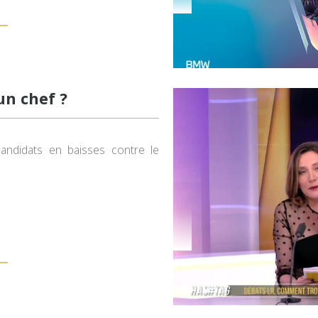
un chef ?
ndidats en baisses contre le