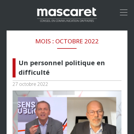
CONSEIL EN COMMUNICATION D’AFFAIRES
ACCUEIL
MOIS :
OCTOBRE 2022
LEADERSHIP
MÉTHODOLOGIE
PROPOSITION DE VALEUR
Un personnel politique en
CLIENTS
difficulté
RÉSEAU
27 octobre 2022
CONTACT