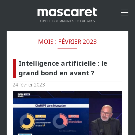
CONSEIL EN COMMUNICATION D’AFFAIRES
ACCUEIL
MOIS :
FÉVRIER 2023
LEADERSHIP
MÉTHODOLOGIE
PROPOSITION DE VALEUR
Intelligence artificielle : le
CLIENTS
grand bond en avant ?
RÉSEAU
24 février 2023
CONTACT