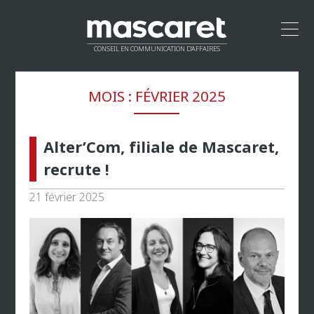
CONSEIL EN COMMUNICATION D’AFFAIRES
ACCUEIL
MOIS :
FÉVRIER 2025
LEADERSHIP
MÉTHODOLOGIE
PROPOSITION DE VALEUR
Alter’Com, filiale de Mascaret,
CLIENTS
recrute !
RÉSEAU
21 février 2025
CONTACT